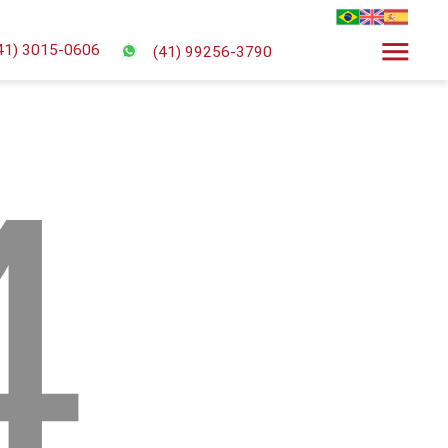
menu
41) 3015-0606
(41) 99256-3790
4