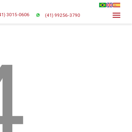
menu
41) 3015-0606
(41) 99256-3790
4